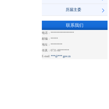
历届主委
联系我们
电话：****************
邮编：*****
地址：********
传真：0731-88******
E-mail:
***@***.gov.cn