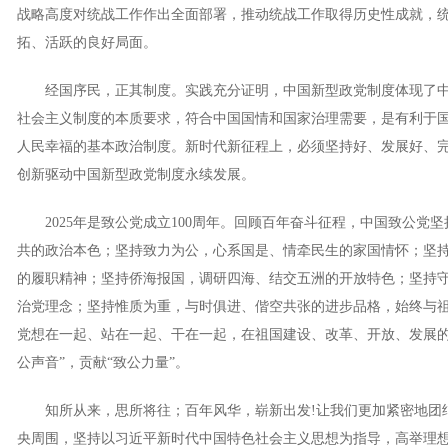
战略高度对统战工作作出全面部署，推动统战工作取得历史性成就，
拓、活跃的良好局面。
经国序民，正其制度。实践充分证明，中国新型政党制度体现了中
社会主义制度的本质要求，符合中国国情和国家治理需要，是有利于
人民幸福的基本政治制度。新时代新征程上，必须坚持好、发展好、
创新驱动中国新型政党制度永续发展。
2025年是致公党成立100周年。回顾百年奋斗征程，中国致公党
共的政治本色；坚持致力为公，心系国是、情牵民生的家国情怀；坚
的履职精神；坚持侨海报国，调研四海、结交五洲的开放特色；坚持
治党理念；坚持惟质为重，与时俱进、偕空共张的进步品格，始终与
党想在一起、站在一起、干在一起，在祖国建设、改革、开放、发展的
公声音”，贡献“致公力量”。
知所从来，思所将往；百年风华，崭新出发!让我们更加紧密地团
央周围，坚持以习近平新时代中国特色社会主义思想为指导，高举理