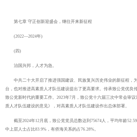
第七章 守正创新迎盛会，继往开来新征程
(2022—2024年)
(四)
治国兴邦，人才为急。
中共二十大开启了推进强国建设、民族复兴历史伟业的新征程，为
台，也对推进高素质人才队伍建设提出了更高要求。传承致公党优良
致公党新时代的重要工作。2023年7月，致公党十六届三次中常会审
质人才队伍建设的意见》，对高素质人才队伍建设作出总体部署。
截至2024年12月底，致公党党员总数达到75674人，平均年龄52.59
中上层人士占比83.9%，有侨海关系的占76.28%。