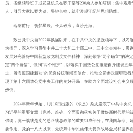
员、省级领导班子成员及机关在职干部等230余人参加培训；集中观
人，引导大家以案为鉴、警钟长鸣，筑牢遵规守纪的思想防线。
砥砺前行，筑梦星辰。长风破浪，直济沧海。
致公党中央自2022年换届以来，在中共中央的坚强领导下，以习
为指导，深入学习贯彻中共二十大和二十届二中、三中全会精神，贯
发展好完善好中国新型政党制度文件精神，深刻领悟“两个确立”的决定
定“四个自信”、做到“两个维护”，以落实中国致公党推进自身建设五
走、侨海报国建新功”的优良传统和崇高使命，推动全党参政履职取得
现了第十六届致公党中央工作的良好开局，在助力全面建设社会主义
步伐。
2024年新年伊始，1月16日出版的《求是》杂志发表了中共中央
习近平的重要文章《完整、准确、全面贯彻落实关于做好新时代党的
强调，统一战线是党的总路线总政策的重要组成部分，在我国革命、
要作用。党的十八大以来，党统筹中华民族伟大复兴战略全局和世界