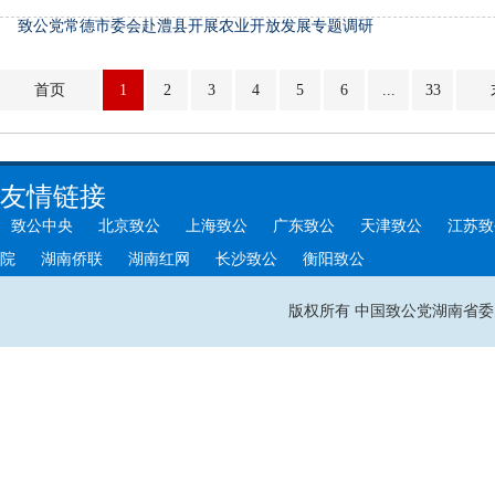
致公党常德市委会赴澧县开展农业开放发展专题调研
首页
1
2
3
4
5
6
...
33
友情链接
致公中央
北京致公
上海致公
广东致公
天津致公
江苏致
院
湖南侨联
湖南红网
长沙致公
衡阳致公
版权所有 中国致公党湖南省委