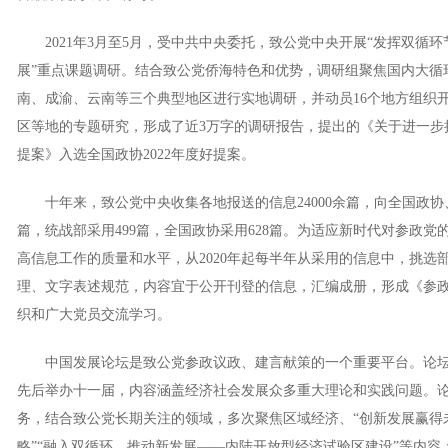
2021年3月至5月，受中共中央委托，致公党中央开展“发挥双循
展”重点课题调研。结合致公党侨海特色和优势，调研组聚焦国内大循
南、成渝、云南等三个典型地区进行实地调研，并动员16个地方组织
区等地的专题研究，形成了近3万字的调研报告，提出的《关于进一步
提案》入选全国政协2022年度好提案。
十年来，致公党中央收集各地报送的信息24000余篇，向全国政协、
篇，统战部采用499篇，全国政协采用628篇。为适应新时代对参政
高信息工作的质量和水平，从2020年起每半年从采用的信息中，挑选
理、文字表述规范，内容宜于公开刊登的信息，汇编成册，形成《参
织和广大党员交流学习。
中国发展论坛是致公党参政议政、建言献策的一个重要平台。论坛创办于2
先后举办十一届，内容涵盖经济社会发展众多重大理论和实践问题。
务，结合致公党长期关注的领域，多次聚焦区域经济、“创新发展赢得
略”“融入双循环、推动新发展——内陆开放型经济试验区建设”等内