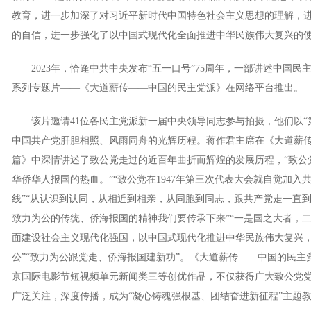
教育，进一步加深了对习近平新时代中国特色社会主义思想的理解，
的自信，进一步强化了以中国式现代化全面推进中华民族伟大复兴的
2023年，恰逢中共中央发布“五一口号”75周年，一部讲述中国民
系列专题片——《大道薪传——中国的民主党派》在网络平台推出。
该片邀请41位各民主党派新一届中央领导同志参与拍摄，他们以“
中国共产党肝胆相照、风雨同舟的光辉历程。蒋作君主席在《大道薪
篇》中深情讲述了致公党走过的近百年曲折而辉煌的发展历程，“致公
华侨华人报国的热血。”“致公党在1947年第三次代表大会就自觉加入
线”“从认识到认同，从相近到相亲，从同胞到同志，跟共产党走一直到
致力为公的传统、侨海报国的精神我们要传承下来”“一是国之大者，
面建设社会主义现代化强国，以中国式现代化推进中华民族伟大复兴
公”“致力为公跟党走、侨海报国建新功”。《大道薪传——中国的民
京国际电影节短视频单元新闻类三等创优作品，不仅获得广大致公党
广泛关注，深度传播，成为“凝心铸魂强根基、团结奋进新征程”主题