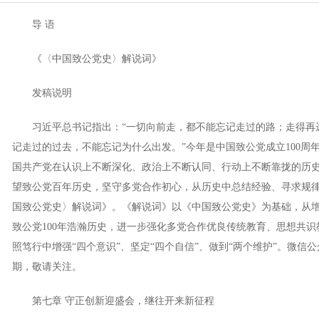
导 语
《〈中国致公党史〉解说词》
发稿说明
习近平总书记指出：“一切向前走，都不能忘记走过的路；走得再
记走过的过去，不能忘记为什么出发。”今年是中国致公党成立100周
国共产党在认识上不断深化、政治上不断认同、行动上不断靠拢的历
望致公党百年历史，坚守多党合作初心，从历史中总结经验、寻求规
国致公党史〉解说词》。《解说词》以《中国致公党史》为基础，从
致公党100年浩瀚历史，进一步强化多党合作优良传统教育、思想共
照笃行中增强“四个意识”、坚定“四个自信”、做到“两个维护”。微信公
期，敬请关注。
第七章 守正创新迎盛会，继往开来新征程