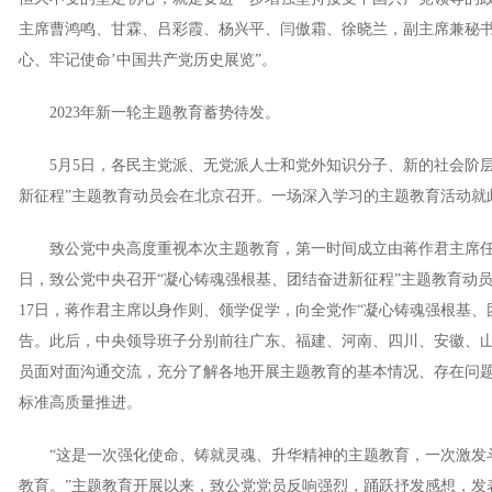
主席曹鸿鸣、甘霖、吕彩霞、杨兴平、闫傲霜、徐晓兰，副主席兼秘书
心、牢记使命’中国共产党历史展览”。
2023年新一轮主题教育蓄势待发。
5月5日，各民主党派、无党派人士和党外知识分子、新的社会阶层
新征程”主题教育动员会在北京召开。一场深入学习的主题教育活动就
致公党中央高度重视本次主题教育，第一时间成立由蒋作君主席任组
日，致公党中央召开“凝心铸魂强根基、团结奋进新征程”主题教育动
17日，蒋作君主席以身作则、领学促学，向全党作“凝心铸魂强根基、
告。此后，中央领导班子分别前往广东、福建、河南、四川、安徽、
员面对面沟通交流，充分了解各地开展主题教育的基本情况、存在问
标准高质量推进。
“这是一次强化使命、铸就灵魂、升华精神的主题教育，一次激发
教育。”主题教育开展以来，致公党党员反响强烈，踊跃抒发感想，发