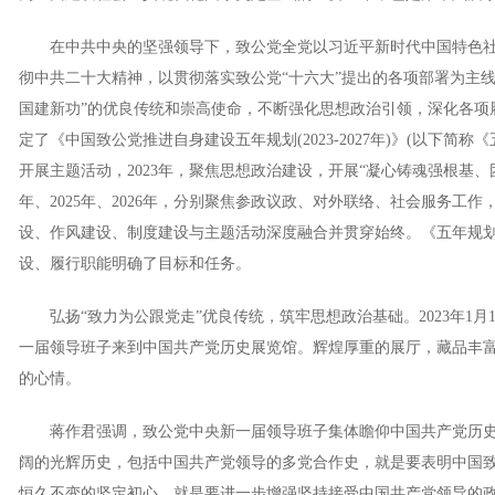
在中共中央的坚强领导下，致公党全党以习近平新时代中国特色社
彻中共二十大精神，以贯彻落实致公党“十六大”提出的各项部署为主
国建新功”的优良传统和崇高使命，不断强化思想政治引领，深化各项
定了《中国致公党推进自身建设五年规划(2023-2027年)》(以下简
开展主题活动，2023年，聚焦思想政治建设，开展“凝心铸魂强根基、团
年、2025年、2026年，分别聚焦参政议政、对外联络、社会服务工
设、作风建设、制度建设与主题活动深度融合并贯穿始终。《五年规
设、履行职能明确了目标和任务。
弘扬“致力为公跟党走”优良传统，筑牢思想政治基础。2023年1月
一届领导班子来到中国共产党历史展览馆。辉煌厚重的展厅，藏品丰
的心情。
蒋作君强调，致公党中央新一届领导班子集体瞻仰中国共产党历史
阔的光辉历史，包括中国共产党领导的多党合作史，就是要表明中国
恒久不变的坚定初心，就是要进一步增强坚持接受中国共产党领导的