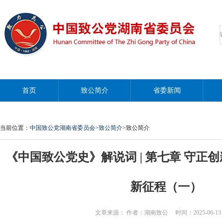
首页
致公简介
省委新闻
当前位置：
中国致公党湖南省委员会
>
致公简介
>致公简介
《中国致公党史》解说词 | 第七章 守正
新征程（一）
文章来源： 作者：湖南致公 时间：2025-06-13 09: