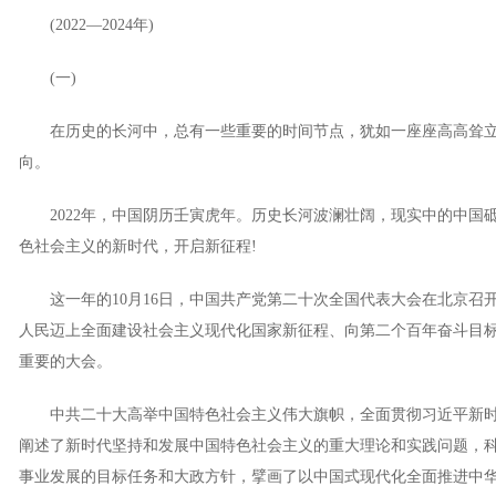
(2022—2024年)
(一)
在历史的长河中，总有一些重要的时间节点，犹如一座座高高耸立
向。
2022年，中国阴历壬寅虎年。历史长河波澜壮阔，现实中的中国
色社会主义的新时代，开启新征程!
这一年的10月16日，中国共产党第二十次全国代表大会在北京召
人民迈上全面建设社会主义现代化国家新征程、向第二个百年奋斗目
重要的大会。
中共二十大高举中国特色社会主义伟大旗帜，全面贯彻习近平新时
阐述了新时代坚持和发展中国特色社会主义的重大理论和实践问题，
事业发展的目标任务和大政方针，擘画了以中国式现代化全面推进中