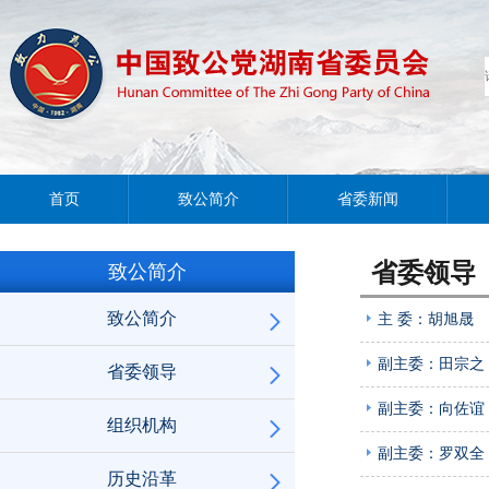
首页
致公简介
省委新闻
省委领导
致公简介
致公简介
主 委：胡旭晟
副主委：田宗之
省委领导
副主委：向佐谊
组织机构
副主委：罗双全
历史沿革