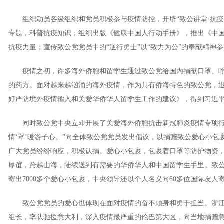
组织动员各级组织和党员积极参与疫情防控，开辟“致公讲堂·抗疫科
专题，科普抗疫知识；组织出版《健康中国人行动手册》，推出《中
抗疫力量；宣传致公党党员中的“逆行勇士”以“致力为公”的奉献精神
疫情之初，许多海外侨胞和留学生通过致公党给国内捐献口罩、呼
的药方。面对越来越汹涌的海外疫情，作为具有侨海特色的致公党，
好严防境外疫情输入和关爱华侨华人留学生工作的建议》，得到习近
同时致公党中央立即开展了关爱海外侨胞抗击新冠肺炎疫情专项行
情‘罩’暖游子心。”向全体致公党党员发出倡议，以捐赠致公爱心小包
广大党员纷纷响应，积极认捐。爱心小包裹，包裹着口罩等防护物资
厚谊，跨越山海，陆续送到有需要的华侨华人和中国留学生手里。致公
寄出7000多个爱心小包裹，中央领导还以个人名义向60多位国际友人
致公党党员的爱心也体现在面对疫情的奋不顾身和勇于担当。浙江
组长，率队驰援意大利，深入疫情最严重的伦巴第大区，向当地捐赠