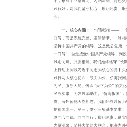
中，形成了立场鲜明、内涵深刻、特色突
践行好，对我们坚守初心、履职尽责、服
会。
一、核心内涵：
一句话概括 —— 
口号，而是系统完整、逻辑清晰、一脉相
坚持中国共产党的领导。这是致公党第一
一口号”、自觉接受中国共产党领导，到
风雨同舟、肝胆相照。我们始终恪守 “长
上行动上同以习近平同志为核心的党中央
践行两大核心使命：致力为公、侨海报国
为民、服务大局。传承 “天下为公” 的
民办实事、为发展添助力。“侨海报国”
眷、海外侨胞天然相连。我们始终以侨为
护祖国统一。第三，恪守三项基本要求：
终同心同德、同向同行；履职尽责，是实
力量源泉，坚持大团结大联合，把海内外