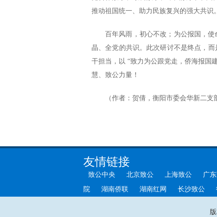
推动祖国统一、助力民族复兴的强大共识
百年风雨，初心不改；为公报国，使
晶、全党的共识。此次研讨不是终点，而
干担当，以 “致力为公跟党走，侨海报国
慧、致公力量！
（作者：贺倩，衡阳市委会华新二支
友情链接
致公中央
北京致公
上海致公
广东
院
湖南侨联
湖南红网
长沙致公
版