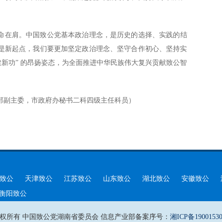
。
命在肩
。
中国致公党基本政治理念，是历史的选择、实践的结
是新起点，我们要更加坚定政治理念、坚守合作初心、坚持实
建新功” 的昂扬姿态，为全面推进中华民族伟大复兴贡献致公智
部副主委，市政府办秘书二科四级主任科员）
致公
天津致公
江苏致公
山东致公
湖北致公
安徽致公
衡阳致公
权所有 中国致公党湖南省委员会 信息产业部备案序号：
湘ICP备1900153