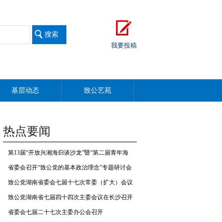
我要投稿
基层动态
致公艺苑
热点要闻
第13届“开放兴湘海归谈沙龙”暨“第二届青年海
归创业与合作对话”在长举行
省委会召开“致公党的基本政治理念”专题研讨会
致公党湖南省委会七届十七次常委（扩大）会议
召开
致公党湖南省七届四十四次主委会议在长沙召开
省委会七届二十七次主委办公会召开