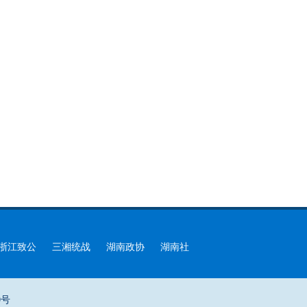
浙江致公
三湘统战
湖南政协
湖南社
0号