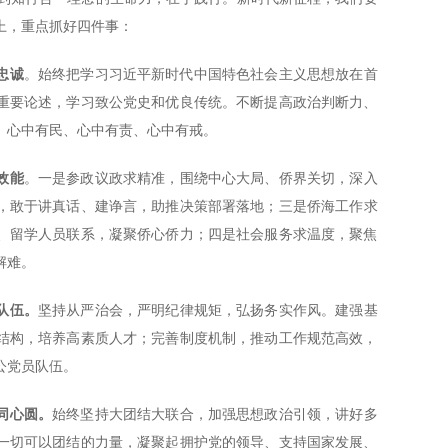
上，重点抓好四件事：
忠诚
。始终把学习习近平新时代中国特色社会主义思想放在首
重要论述，学习致公党史和优良传统。不断提高政治判断力、
、心中有民、心中有责、心中有戒。
效能
。
一是参政议政求精准，围绕中心大局、侨界关切，深入
，敢于讲真话、建诤言，助推决策部署落地；三是侨海工作求
、留学人员联系，凝聚侨心侨力；四是社会服务求温度，聚焦
解难。
队伍。
坚持从严治会，严明纪律规矩，弘扬务实作风。建强基
结构，培养高素质人才；完善制度机制，推动工作规范高效，
公党员队伍。
同心圆。
始终坚持大团结大联合，加强思想政治引领，讲好多
一切可以团结的力量，凝聚起拥护党的领导、支持国家发展、