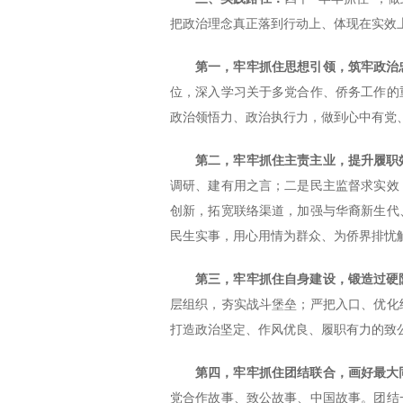
把政治理念真正落到行动上、体现在实效
第一，牢牢抓住思想引领，筑牢政治
位，深入学习关于多党合作、侨务工作的
政治领悟力、政治执行力，做到心中有党
第二，牢牢抓住主责主业，提升履职
调研、建有用之言；二是民主监督求实效
创新，拓宽联络渠道，加强与华裔新生代
民生实事，用心用情为群众、为侨界排忧
第三，牢牢抓住自身建设，锻造过硬
层组织，夯实战斗堡垒；严把入口、优化
打造政治坚定、作风优良、履职有力的致
第四，牢牢抓住团结联合，画好最大
党合作故事、致公故事、中国故事。团结