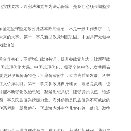
化实践要求，以宪法和党章为法治保障，是我们必须长期坚持
必须坚定坚守坚定致公党基本政治理念，不是一般工作要求，而
未来的大事。第一，事关新型政党制度巩固。中国共产党领导
大政治创
党合作初心，不断增进政治共识，提升参政党能力，让新型政
中国式现代化大局。中国式现代化，需要全体中华儿女共同奋
就能更好发挥侨海特色，汇聚侨智侨力，助力高质量发展、科技
注入侨海动能。第三，事关参政党自身建设。理念是灵魂，也
才能不断强化政治忠诚、凝聚思想共识、建强党员队伍、锤炼
四，事关民族复兴磅礴力量。海外侨胞是民族复兴不可或缺的
联系侨胞、凝聚侨心，形成海内外中华儿女心往一处想、劲往
，做到知行合一理念的生命力，在于践行。新时代新征程，我们要