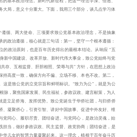
出的基本政治理念。新时代新征程，把这一理念学深、悟透、
务大局，意义十分重大。下面，我用三个部分，谈几点学习体
一个遵循、两大使命、三项要求致公党基本政治理念，不是抽象
承的政治遵循，核心就是三句话：第一，坚守一个根本遵循：
位的政治原则，也是百年历史得出的最根本结论。从响应 “五
投身新中国建设、改革开放、新时代伟大事业，致公党始终与党
期共存、互相监督、肝胆相照、荣辱与共” 方针，在思想上政治
保持高度一致，确保方向不偏、立场不移、本色不改。第二，
。这是致公党的立党宗旨和鲜明标识。“致力为公”，就是为公
文化根脉，聚焦国家发展、民生福祉，参政议政、建言献策，为人
，就是立足侨海、发挥优势。致公党诞生于华侨社团，与归侨侨
桥、凝聚侨心，引资引智、讲好中国故事、促进中外友好、维
与党同心、履职尽责、团结奋进。与党同心，是政治灵魂，始
践担当，做好参政议政、民主监督、政党协商；团结奋进，是
中华儿女的智慧力量凝聚起来。这一理念，植根于百年奋斗历