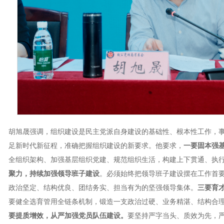
胡旭晟强调，组织建设是民主党派自身建设的基础性、根本性工作，
足新时代新征程，准确把握组织建设的新要求。他要求，
一要固本强
全组织架构、加强基层组织党建、规范组织生活，构建上下贯通、执
聚力，持续加强领导班子建设
。必须始终把领导班子建设摆在工作首
政治坚定、结构优良、团结务实、担当有为的坚强领导集体。
三要育
要健全选育管用全链条机制，锻造一支政治过硬、业务精湛、结构合
要提质增效，从严加强党员队伍建设。
要坚持严字当头、质效为先，