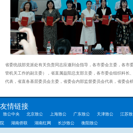
省委统战部党派处有关负责同志应邀到会指导，各市委会主委，各市
管机关工作的副主委），省直属益阳总支部主委，各市委会组织科长
代表，省直各基层委员会主委，省委会内部监督委员会代表，省委会
友情链接
致公中央
北京致公
上海致公
广东致公
天津致公
江苏致
院
湖南侨联
湖南红网
长沙致公
衡阳致公