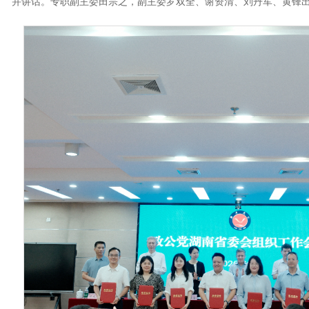
并讲话。专职副主委田宗之，副主委罗双全、谢资清、刘丹军、黄锋