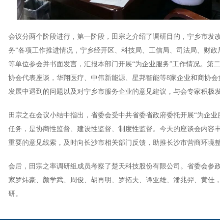
会议分两个阶段进行，第一阶段，田宗之介绍了调研目的，宁乡市发改
务”各项工作推进情况，宁乡经开区、科技局、工信局、司法局、财政
等单位参会并书面发言，汇报本部门开展“为企业服务”工作情况。第
协会代表座谈，华翔医疗、中伟新能源、星邦智能等8家企业和商协会
发展中遇到的问题以及对宁乡市服务企业的意见建议，与会专家积极
田宗之在会议小结中指出，省委会受中共省委省政府委托开展“为企业
任务，是协商性监督、建设性监督、制度性监督。今天的座谈会内容
重要的意见线索，及时向长沙市相关部门反馈，助推长沙市营商环境
会后，田宗之率调研组成员考察了楚天科技股份有限公司。省委会参
家罗炜豪、颜学武、周俊、胡再明、罗拓夫、谭亚雄、潘兆羿、黄佳
研。