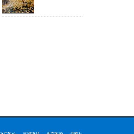
浙江致公
三湘统战
湖南政协
湖南社