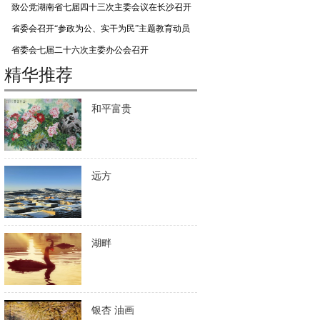
致公党湖南省七届四十三次主委会议在长沙召开
省委会召开“参政为公、实干为民”主题教育动员
会
省委会七届二十六次主委办公会召开
精华推荐
和平富贵
远方
湖畔
银杏 油画