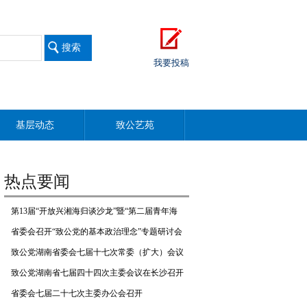
我要投稿
基层动态
致公艺苑
热点要闻
第13届“开放兴湘海归谈沙龙”暨“第二届青年海
归创业与合作对话”在长举行
省委会召开“致公党的基本政治理念”专题研讨会
致公党湖南省委会七届十七次常委（扩大）会议
召开
致公党湖南省七届四十四次主委会议在长沙召开
省委会七届二十七次主委办公会召开