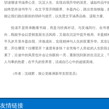
切读懂读书滋养心灵、沉淀人生、实现自我升华的深意。诚如作品中
始终坚持读书学习，在文字里开阔眼界、丰盈内心，跳出世俗狭隘，
能让我们跳出眼前的琐碎与迷茫，以先贤文字涵养品格、汲取力量。
悦读不是简单翻看书籍，而是与经典对话、与灵魂同行。在书
向，既能学会以坚韧直面生活风雨，又能在沉淀中提升格局、丰盈精
平凡岁月里丰盈自我、淬炼成长，实现精神与人生的双重升华。其实
里，开往哪里？往哪里开？速度有多快？全凭每个人所处的人生阶段
累了，沿途中的风景也许会让你眼前一亮，重新找到新的生活定义，
人与事的热爱，在平凡的世界里，活成自己心中的超级英雄。
（作者：沈雄辉，致公党株洲新华支部党员）
友情链接