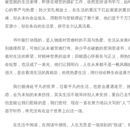
被贫困的生活束缚，即便在艰苦的煤矿工作，依然坚持读书学习，始
心的尊严与热爱；孙少安扎根故土，在生活的重压下扛起家庭的重
难，却从未向命运低头，用勤劳与坚韧撑起了整个家。他们是千千万
至渺小，却在各自的生活里，拼尽全力认真活着。
书中最打动我的，是人物面对苦难时的不屈与热爱。生活从未善
别接踵而至，可他们从未被苦难打垮。孙少平在破败的窑洞里读书，
着对生活的希望，对精神世界的追求；田晓霞心怀善良与正义，用热
命短暂，也活成了一束光。他们让我明白，人生从来都不是一帆风顺
强大，是在看清生活的真相后，依然热爱生活，用行动诠释生命追逐
我们都身处平凡的世界，过着平凡的生活，也曾会遭遇迷茫、
虑，会为未知的未来彷徨。其实生活不能等待别人来安排，要自己去
但是能让我们慰籍的是，我们曾经、现在一直在努力地以大写的“人”
器宇轩昂，终究没有在这个世界上白活一场。
在生活中阅读，在阅读中感悟。人生无啻是一场深刻的“悦读”。