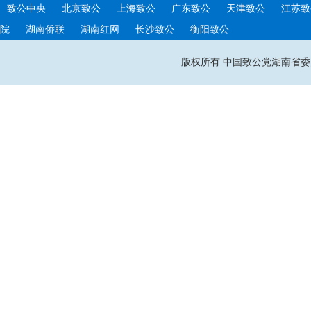
致公中央
北京致公
上海致公
广东致公
天津致公
江苏致
院
湖南侨联
湖南红网
长沙致公
衡阳致公
版权所有 中国致公党湖南省委