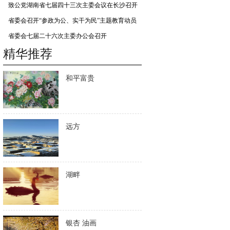
致公党湖南省七届四十三次主委会议在长沙召开
省委会召开“参政为公、实干为民”主题教育动员
会
省委会七届二十六次主委办公会召开
精华推荐
和平富贵
远方
湖畔
银杏 油画