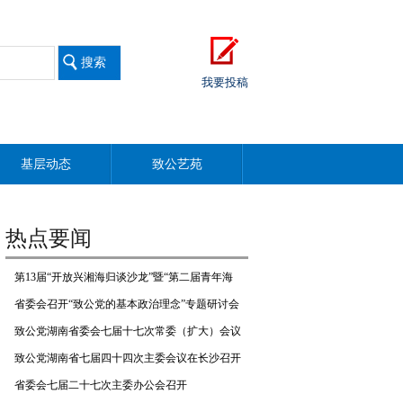
我要投稿
基层动态
致公艺苑
热点要闻
第13届“开放兴湘海归谈沙龙”暨“第二届青年海
归创业与合作对话”在长举行
省委会召开“致公党的基本政治理念”专题研讨会
致公党湖南省委会七届十七次常委（扩大）会议
召开
致公党湖南省七届四十四次主委会议在长沙召开
省委会七届二十七次主委办公会召开