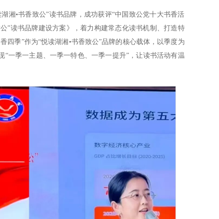
湖湘•书香致公”读书品牌，成功获评“中国致公党十大书香活
致公”读书品牌建设方案》，着力构建常态化读书机制、打造特
香四季”作为“悦读湖湘•书香致公”品牌的核心载体，以季度为
现“一季一主题、一季一特色、一季一提升”，让读书活动有温