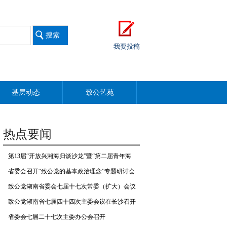
我要投稿
基层动态
致公艺苑
热点要闻
第13届“开放兴湘海归谈沙龙”暨“第二届青年海
归创业与合作对话”在长举行
省委会召开“致公党的基本政治理念”专题研讨会
致公党湖南省委会七届十七次常委（扩大）会议
召开
致公党湖南省七届四十四次主委会议在长沙召开
省委会七届二十七次主委办公会召开