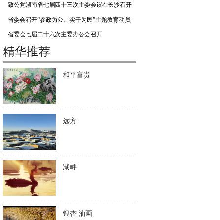
致公党湖南省七届四十三次主委会议在长沙召开
省委会召开“参政为公、实干为民”主题教育动员
会
省委会七届二十六次主委办公会召开
精华推荐
和平富贵
远方
湖畔
银杏 油画