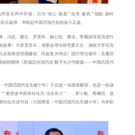
音乐声中开场，分为“初心·奠基”“改革·春风”“领航·新时
代的音乐旋律，串联起中国式现代化的奋斗足迹。
律，冯忠、滕云、罗美玲、杨心怡、黄佳、李颖娟等党员进行
的故事》为背景音乐，省委会理论研究委主任、湖南大学马克
化全面推进强国建设、民族复兴伟业》进行理论领学；岳麓区
晓娟则围绕《星城迈向现代化 数字长沙书新篇——中国式现代
谋：中国式现代化关键十年》不仅是一份政策解读，也是一份战
’”“要把读书所得转化为‘治水良方’”……李小银、周琳恺、莫
表结合共读书目《大国筹谋：中国式现代化关键十年》与本职