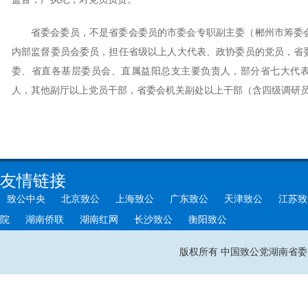
省委会委员，不是省委会委员的市委会专职副主委（郴州市筹委
内部监督委员会委员，担任省级以上人大代表、政协委员的党员，省
委、省直各基层委员会、直属益阳总支主要负责人，部分省七大代表
人，其他副厅以上党员干部，省委会机关副处以上干部（含四级调研员
友情链接
致公中央
北京致公
上海致公
广东致公
天津致公
江苏致
院
湖南侨联
湖南红网
长沙致公
衡阳致公
版权所有 中国致公党湖南省委