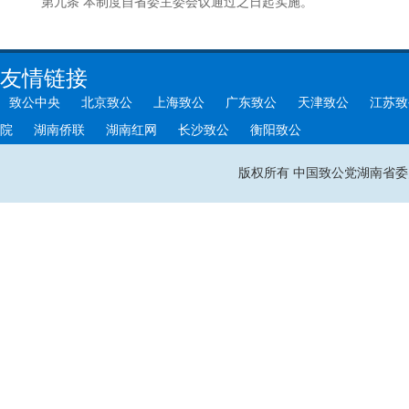
第九条 本制度自省委主委会议通过之日起实施。
友情链接
致公中央
北京致公
上海致公
广东致公
天津致公
江苏致
院
湖南侨联
湖南红网
长沙致公
衡阳致公
版权所有 中国致公党湖南省委